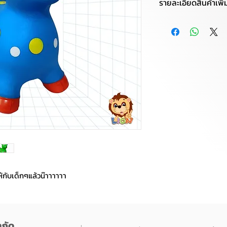
รายละเอียดสินค้าเพิ่
ตุ๊กตาเป่าลม กระโดด
เพลง : มีเสียงเพลง
✚ ฟังก์ชั่นพิเศษ :ต
้กับเด็กๆแล้วน๊าาาาาา
ำกัด