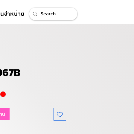
ทนจำหน่าย
067B
แทน