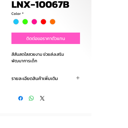
LNX-10067B
Color
*
ติดต่อขอราคาตัวแทน
สีสันสดใสสวยงาม ช่วยส่งเสริม
พัฒนาการเด็ก
รายละเอียดสินค้าเพิ่มเติม
ตุ๊กตาเป่าลม กระโดด
เพลง : มีเสียงเพลง
✚ ฟังก์ชั่นพิเศษ :ตัวใหญ่ ยางหนา