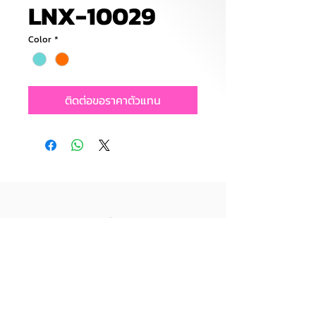
LNX-10029
Color
*
ติดต่อขอราคาตัวแทน
บริษัท ไลอ้อน ทอยส์ จำกัด
39/55 หมู่ 5 ต.คอกกระบือ อ.เมือง
สมุทรสาคร จ.สมุทรสาคร 74000