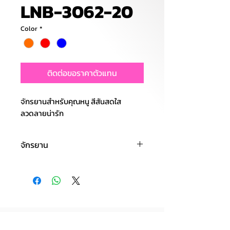
LNB-3062-20
Color
*
ติดต่อขอราคาตัวแทน
จักรยานสำหรับคุณหนู สีสันสดใส
ลวดลายน่ารัก
จักรยาน
รายละเอียด : สีสันสดใสสวยงาม เบาะ
หนังพรีเมี่ยมนุ่มนั่งสบาย ล้อยางเติม
ลม ตัวรถทำจากโลหะทั้งคัน มีตะกร้า
ใส่ของด้านหน้า ทำสีด้วยเทคนิคพิเศษ
เบาะปรับระดับได้ ล้อขนาด 20 นิ้ว น้ำ
หนักเบา มีฝาครอบโซ่