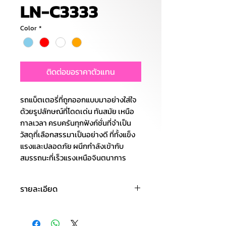
LN-C3333
Color
*
ติดต่อขอราคาตัวแทน
รถแบ็ตเตอรี่ที่ถูกออกแบบมาอย่างใส่ใจ
ด้วยรูปลักษณ์ที่โดดเด่น ทันสมัย เหนือ
กาลเวลา ครบครันทุกฟังก์ชั่นที่จำเป็น
วัสดุที่เลือกสรรมาเป็นอย่างดี ที่ทั้งแข็ง
แรงและปลอดภัย ผนึกกำลังเข้ากับ
สมรรถนะที่เร็วแรงเหนือจินตนาการ
รายละเอียด
มอเตอร์: 2 มอเตอร์
วัสดุ: พลาสติกที่มีความคงทน สีสดใส