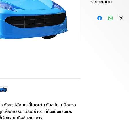
รายละเอียด
มอเตอร์: 1 มอเตอร์
วัสดุ: พลาสติกที่ม
เจือปนที่เป็นอันตราย
แบตเตอรี่: ชนิดชาร์
ขนาด: 100*52*51 cm
ไฟหน้า: LED
ไฟท้าย: -
รีโมท: Bluetooth
เครื่องเล่นเพลง: U
Internal Music
ลำโพง: ในตัว มิติเส
รองรับน้ำหนัก: 35 k
ความปลอดภัย: เข็มข
จ ด้วยรูปลักษณ์ที่โดดเด่น ทันสมัย เหนือกาล
ดุที่เลือกสรรมาเป็นอย่างดี ที่ทั้งแข็งแรงและ
การควบคุมรถ
ี่เร็วแรงเหนือจินตนาการ
รีโมทคอนโทรล Blue