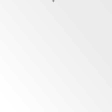
ีความคงทน สีสดใส ปราศจาคสารเคมี
จซ้ำได้ ขนาด 6V4.5AH
.
SB, MP3, Audio input 3.5mm,
ียงกว้าง ความดังสูงสุด 80Db
g. (Estimating)
ัดนิรภัยแบบปรับได้
tooth