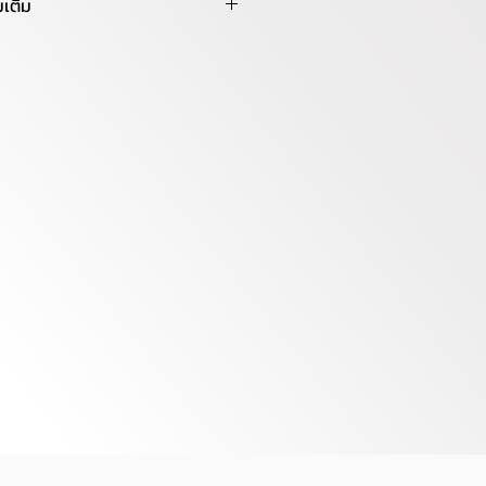
มเติม
ีสันสดใส,ประกอบง่าย,เบาะรองนั่ง
ได้,เบาะแข็งแรงได้มาตรฐาน,พับ