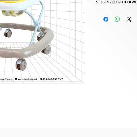
รายละเอียดสินค้าเพิ่
รถหัดเดิน
✚ ฟังก์ชั่นพิเศษ : ส
ถอดออกทำความสะอาด
เก็บได้