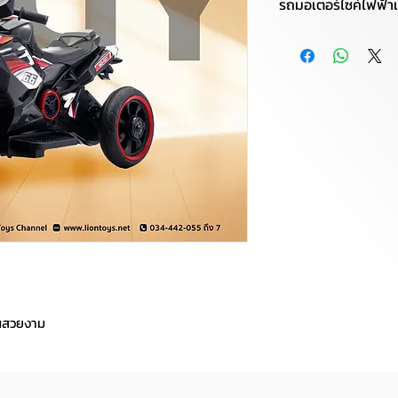
รถมอเตอร์ไซค์ไฟฟ้าเ
รายละเอียดสินค้าเพิ่
แบตเตอรี่ 6V7AH
มอเตอร์ 380W
✚ ฟังก์ชั่นพิเศษ : อ
แรงปลอดภัย ช่วยในกา
เดินหน้า/ถอยหลังแล
ันสวยงาม