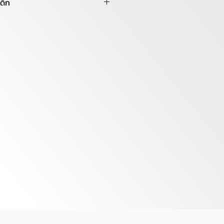
ด็ก
มเติม
อกแบบดีไซน์วินเทจ สีสันสดใส แข็ง
รทรงตัวได้ดี ไฟLED คันเร่งเท้า
ะมีเครื่องเล่นเพลง MP3 , USB