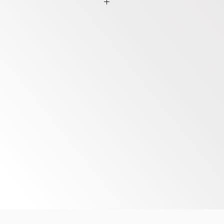
่เด็ก
ออกแบบดีไซน์สปอร์ต แข็งแรง
ี ไม่ลอก,มีเครื่องเล่นเพลง,เดิน
ตอรี่ : 12V10AH 4 มอเตอร์ใหญ่