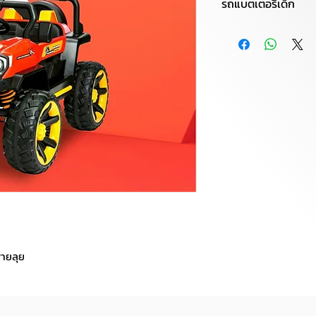
รถแบตเตอรี่เด็ก
รายละเอียดสินค้า :
รุ่น : LION-C2210
ประเภท : รถแบตเตอรี
✚ ฟังก์ชั่นพิเศษ : 
ปลอดภัย ,วัสดุอย่างด
หน้า-ถอยหลังได้แบตเ
สายลุย