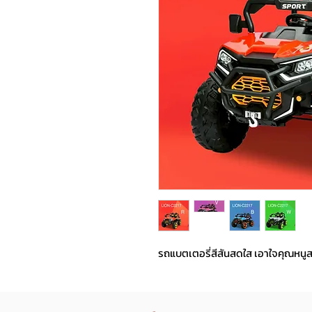
รถแบตเตอรี่สีสันสดใส เอาใจคุณหนู