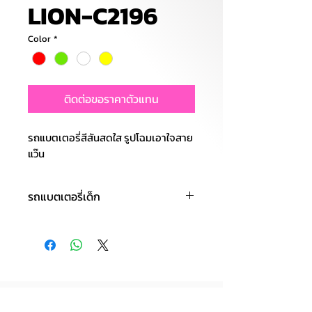
LION-C2196
Color
*
ติดต่อขอราคาตัวแทน
รถแบตเตอรี่สีสันสดใส รูปโฉมเอาใจสาย
แว๊น
รถแบตเตอรี่เด็ก
รถแบตเตอรี่เด็ก
แบตเตอรี่ : 6V7AH
มอเตอร์ : 380W 2ก้อน
✚ ฟังก์ชั่นพิเศษ : MP3,USB,ออกแบบ
ดีสีสันสดใส,มีไฟ LED ,ผลิตจากวัสดุ