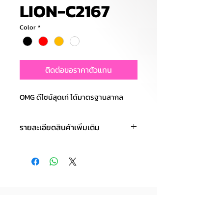
LION-C2167
Color
*
ติดต่อขอราคาตัวแทน
OMG ดีไซน์สุดเท่ ได้มาตรฐานสากล
รายละเอียดสินค้าเพิ่มเติม
รถแบตเตอรี่เด็ก
มอเตอร์ :2ก้อน 380W
แบตเตอรี่ : 12V4.5AH 4ก้อน
คันเร่ง : เท้า
เพลง : MP3,USB
ไฟ : LED
✚ ฟังก์ชั่นพิเศษ :Swingเดินหน้า-