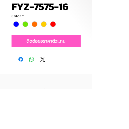
FYZ-7575-16
Color
*
ติดต่อขอราคาตัวแทน
บริษัท ไลอ้อน ทอยส์ จำกัด
39/55 หมู่ 5 ต.คอกกระบือ อ.เมือง
สมุทรสาคร จ.สมุทรสาคร 74000