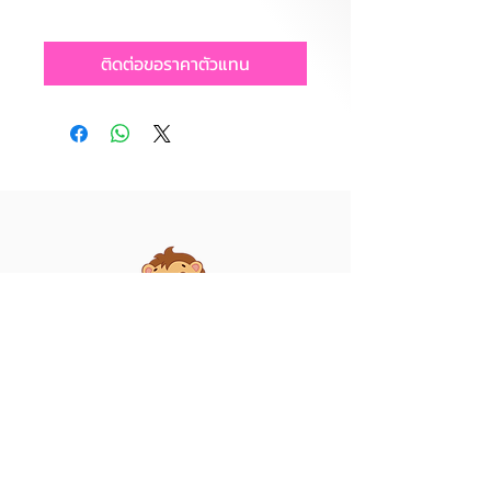
ติดต่อขอราคาตัวแทน
บริษัท ไลอ้อน ทอยส์ จำกัด
39/55 หมู่ 5 ต.คอกกระบือ อ.เมือง
สมุทรสาคร จ.สมุทรสาคร 74000
เลขประจำตัวผู้เสียภาษี 0745556004530