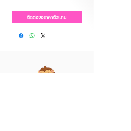
ติดต่อขอราคาตัวแทน
บริษัท ไลอ้อน ทอยส์ จำกัด
39/55 หมู่ 5 ต.คอกกระบือ อ.เมือง
สมุทรสาคร จ.สมุทรสาคร 74000
เลขประจำตัวผู้เสียภาษี 0745556004530